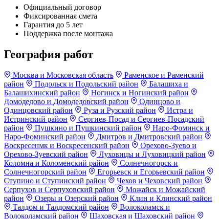
Официальный договор
Фиксированная смета
Гарантия до 5 лет
Поддержка после монтажа
География работ
Москва и Московская область
Раменское и Раменский
район
Подольск и Подольский район
Балашиха и
Балашихинский район
Ногинск и Ногинский район
Домодедово и Домодедовский район
Одинцово и
Одинцовский район
Руза и Рузский район
Истра и
Истринский район
Сергиев-Посад и Сергиев-Посадский
район
Пушкино и Пушкинский район
Наро-Фоминск и
Наро-Фоминский район
Дмитров и Дмитровский район
Воскресенмк и Воскресенский район
Орехово-Зуево и
Орехово-Зуевский район
Луховицы и Луховицкий район
Коломна и Коломенский район
Солнечногорск и
Солнечногорский район
Егорьевск и Егорьевский район
Ступино и Ступинский район
Чехов и Чеховский район
Серпухов и Серпуховский район
Можайск и Можайский
район
Озеры и Озерский район
Клин и Клинский район
Талдом и Талдомский район
Волоколамск и
Волоколамский район
Шаховская и Шаховский район