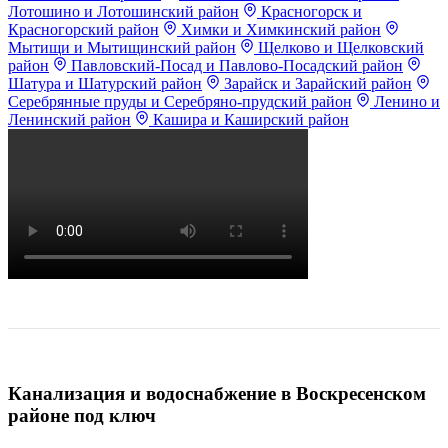
Лотошино и Лотошинский район
Красногорск и
Красногорский район
Химки и Химкинский район
Мытищи и Мытищинский район
Щелково и Щелковский
район
Павловский-Посад и Павлово-Посадский район
Шатура и Шатурский район
Зарайск и Зарайский район
Серебрянные пруды и Серебряно-прудский район
Ленино и
Ленинский район
Кашира и Каширский район
Канализация и водоснабжение в Воскресенском
районе под ключ