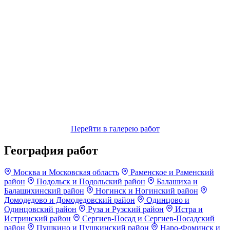
Перейти в галерею работ
География работ
Москва и Московская область
Раменское и Раменский
район
Подольск и Подольский район
Балашиха и
Балашихинский район
Ногинск и Ногинский район
Домодедово и Домодедовский район
Одинцово и
Одинцовский район
Руза и Рузский район
Истра и
Истринский район
Сергиев-Посад и Сергиев-Посадский
район
Пушкино и Пушкинский район
Наро-Фоминск и