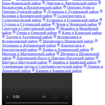
Наро-Фоминский район
Дмитров и Дмитровский район
Воскресенмк и Воскресенский район
Орехово-Зуево и
Орехово-Зуевский район
Луховицы и Луховицкий район
Коломна и Коломенский район
Солнечногорск и
Солнечногорский район
Егорьевск и Егорьевский район
Ступино и Ступинский район
Чехов и Чеховский район
Серпухов и Серпуховский район
Можайск и Можайский
район
Озеры и Озерский район
Клин и Клинский район
Талдом и Талдомский район
Волоколамск и
Волоколамский район
Шаховская и Шаховский район
Лотошино и Лотошинский район
Красногорск и
Красногорский район
Химки и Химкинский район
Мытищи и Мытищинский район
Щелково и Щелковский
район
Павловский-Посад и Павлово-Посадский район
Шатура и Шатурский район
Зарайск и Зарайский район
Серебрянные пруды и Серебряно-прудский район
Ленино и
Ленинский район
Кашира и Каширский район